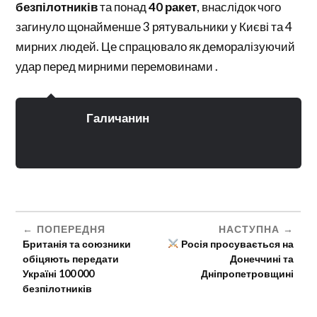
безпілотників
та понад
40 ракет
, внаслідок чого
загинуло щонайменше 3 рятувальники у Києві та 4
мирних людей. Це спрацювало як деморалізуючий
удар перед мирними перемовинами
.
Галичанин
ПОПЕРЕДНЯ
НАСТУПНА
Британія та союзники
Росія просувається на
обіцяють передати
Донеччині та
Україні 100 000
Дніпропетровщині
безпілотників