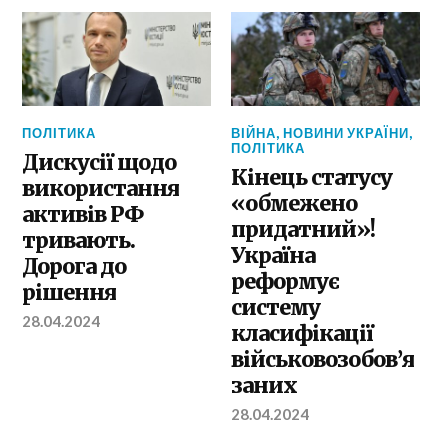
ПОЛІТИКА
ВІЙНА
,
НОВИНИ УКРАЇНИ
,
ПОЛІТИКА
Дискусії щодо
Кінець статусу
використання
«обмежено
активів РФ
придатний»!
тривають.
Україна
Дорога до
реформує
рішення
систему
28.04.2024
класифікації
військовозобов’я
заних
28.04.2024