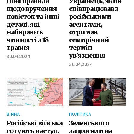
Нові правила
Українець, який
щодо вручення
співпрацював з
повісток та інші
російськими
деталі, які
агентами,
набирають
отримав
чинності з 18
семирічний
травня
термін
ув’язнення
30.04.2024
30.04.2024
ВІЙНА
ПОЛІТИКА
Російські війська
Зеленського
готують наступ.
запросили на