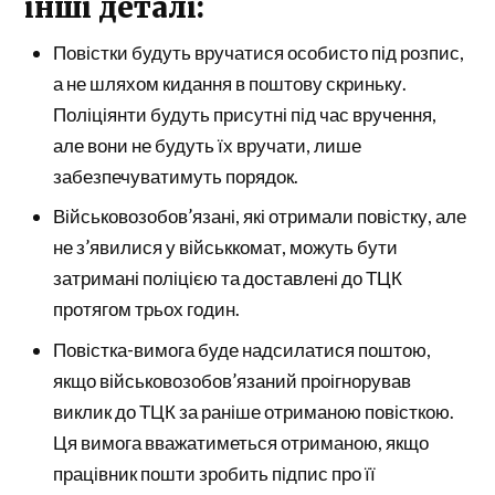
інші деталі:
Повістки будуть вручатися особисто під розпис,
а не шляхом кидання в поштову скриньку.
Поліціянти будуть присутні під час вручення,
але вони не будуть їх вручати, лише
забезпечуватимуть порядок.
Військовозобов’язані, які отримали повістку, але
не з’явилися у військкомат, можуть бути
затримані поліцією та доставлені до ТЦК
протягом трьох годин.
Повістка-вимога буде надсилатися поштою,
якщо військовозобов’язаний проігнорував
виклик до ТЦК за раніше отриманою повісткою.
Ця вимога вважатиметься отриманою, якщо
працівник пошти зробить підпис про її