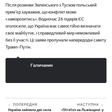
Після розмови Зеленського з Туском польський
прем’єр зауважив, що конфлікт може
«заморозитись». Водночас 26 лідерів ЄС
оголосили, що Україна має самостійно визначати
своє майбутнє, і справедливий мир неможливий
без її участі. Ці заяви пролунали напередодні саміту
Трамп–Путін.
Галичанин
ПОПЕРЕДНЯ
НАСТУПНА
Україна зайняла дві села
«Stratus на Львівщині: у