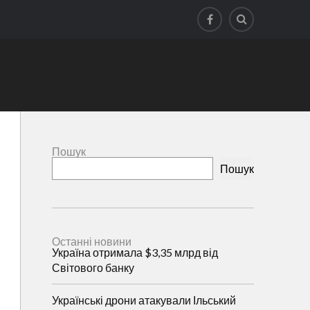
Пошук
Пошук
Останні новини
Україна отримала $3,35 млрд від
Світового банку
Українські дрони атакували Ільський