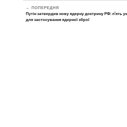
ПОПЕРЕДНЯ
Путін затвердив нову ядерну доктрину РФ: п’ять у
для застосування ядерної зброї