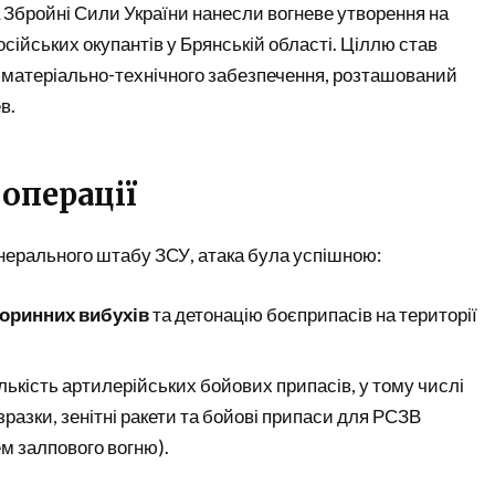
а Збройні Сили України нанесли вогневе утворення на
осійських окупантів у Брянській області. Ціллю став
 матеріально-технічного забезпечення, розташований
в.
 операції
нерального штабу ЗСУ, атака була успішною:
торинних вибухів
та детонацію боєприпасів на території
лькість артилерійських бойових припасів, у тому числі
зразки, зенітні ракети та бойові припаси для РСЗВ
м залпового вогню).