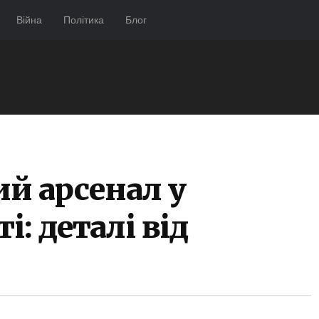
Війна
Політика
Блог
ий арсенал у
і: деталі від