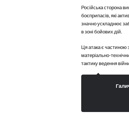
Російська сторона ви
боєприпасів, які акти
значно ускладнює за
в зоні бойових дій.
Ця атака є частиною 
матеріально-технічни
тактику ведення війни
Гали