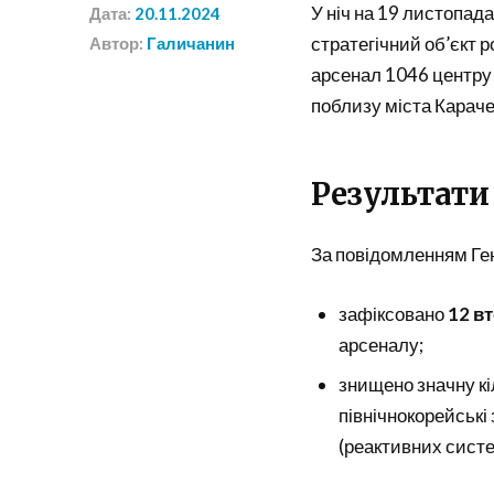
У ніч на 19 листопад
Дата:
20.11.2024
стратегічний об’єкт р
Автор:
Галичанин
арсенал 1046 центру
поблизу міста Караче
Результати
За повідомленням Ге
зафіксовано
12 в
арсеналу;
знищено значну кі
північнокорейські 
(реактивних систе