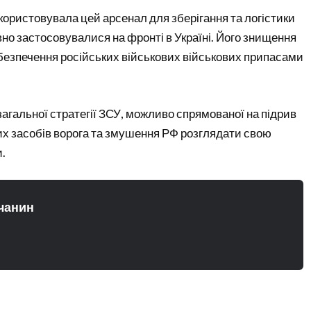
користовувала цей арсенал для зберігання та логістики
вно застосовувалися на фронті в Україні. Його знищення
безпечення російських військових військових припасами
загальної стратегії ЗСУ, можливо спрямованої на підрив
х засобів ворога та змушення РФ розглядати свою
.
чанин