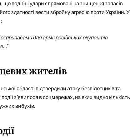
, що подібні удари спрямовані на знищення запасів
його здатності вести збройну агресію проти України. У
:
боєприпасами для армії російських окупантів
де…”
сцевих жителів
нської області підтвердили атаку безпілотників та
я події з’явилося в соцмережах, на яких видно кількість
тужних вибухів.
одії