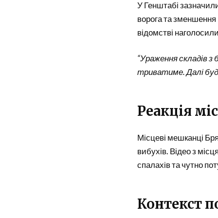
У Генштабі зазначили
ворога та зменшення 
відомстві наголосили
“Ураження складів з 
триватиме. Далі бу
Реакція мі
Місцеві мешканці Бря
вибухів. Відео з місц
спалахів та чутно по
Контекст п