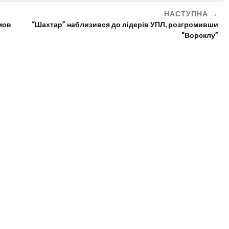
НАСТУПНА
мов
“Шахтар” наблизився до лідерів УПЛ, розгромивши
“Ворсклу”