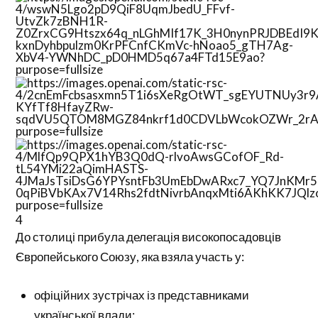
4
До столиці прибула делегація високопосадовців
Європейського Союзу, яка взяла участь у:
офіційних зустрічах із представниками
української влади;