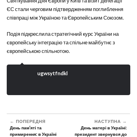
Святкування Дня Європи у
Київ
та візит делегації
ЄС стали черговим підтвердженням поглиблення
співпраці між Україною та Європейським Союзом.
Подія підкреслила стратегічний курс України на
європейську інтеграцію та спільне майбутнє з
європейською спільнотою.
ugwsytfndkl
ПОПЕРЕДНЯ
НАСТУПНА
День пам’яті та
День матері в Україні:
примирення: в Україні
президент звернувся до