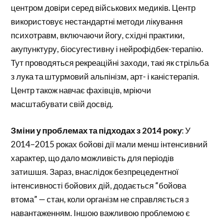
центром довіри серед військових медиків. Центр
використовує нестандартні методи лікування
психотравм, включаючи йогу, східні практики,
акупунктуру, біосугестивну і нейрофідбек-терапію.
Тут проводяться рекреаційні заходи, такі як стрільба
з лука та штурмовий альпінізм, арт- і каністерапія.
Центр також навчає фахівців, мріючи
масштабувати свій досвід.
Зміни у проблемах та підходах з 2014 року
: У
2014–2015 роках бойові дії мали менш інтенсивний
характер, що дало можливість для періодів
затишшя. Зараз, внаслідок безпрецедентної
інтенсивності бойових дій, додається “бойова
втома” — стан, коли організм не справляється з
навантаженням. Іншою важливою проблемою є