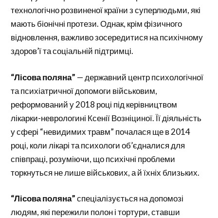
технологічно розвиненої країни з суперлюдьми, які
мають біонічні протези. Однак, крім фізичного
відновлення, важливо зосередитися на психічному
здоров’ї та соціальній підтримці.
“Лісова поляна”
— державний центр психологічної
та психіатричної допомоги військовим,
реформований у 2018 році під керівництвом
лікарки-неврологині Ксенії Возніциної. Її діяльність
у сфері “невидимих травм” почалася ще в 2014
році, коли лікарі та психологи об’єдналися для
співпраці, розуміючи, що психічні проблеми
торкнуться не лише військових, а й їхніх близьких.
“Лісова поляна”
спеціалізується на допомозі
людям, які пережили полон і тортури, ставши