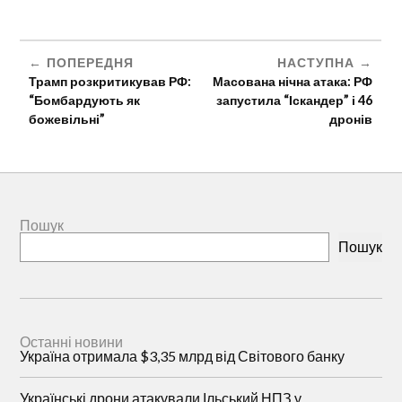
ПОПЕРЕДНЯ
НАСТУПНА
Трамп розкритикував РФ:
Масована нічна атака: РФ
“Бомбардують як
запустила “Іскандер” і 46
божевільні”
дронів
Пошук
Пошук
Останні новини
Україна отримала $3,35 млрд від Світового банку
Українські дрони атакували Ільський НПЗ у