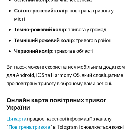
Світло-рожевий колір
: повітряна тривога у
місті
Темно-рожевий колір
: тривога у громаді
Темніший рожевий колір
: тривога в районі
Червоний колір
: тривога в області
Ви також можете скористатися мобільним додатком
для Android, iOS та Harmony OS, який сповіщатиме
про повітряну тривогу в обраному вами регіоні.
Онлайн карта повітряних тривог
України
Ця карта
працює на основі інформації з каналу
“
Повітряна тривога
” в Telegram і оновлюється кожні