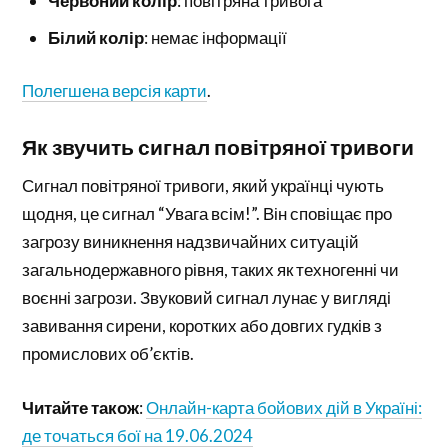
Червоний колір
: повітряна тривога
Білий колір
: немає інформації
Полегшена версія карти
.
Як звучить сигнал повітряної тривоги
Сигнал повітряної тривоги, який українці чують
щодня, це сигнал “Увага всім!”. Він сповіщає про
загрозу виникнення надзвичайних ситуацій
загальнодержавного рівня, таких як техногенні чи
воєнні загрози. Звуковий сигнал лунає у вигляді
завивання сирени, коротких або довгих гудків з
промислових об’єктів.
Читайте також
:
Онлайн-карта бойових дій в Україні:
де точаться бої на 19.06.2024