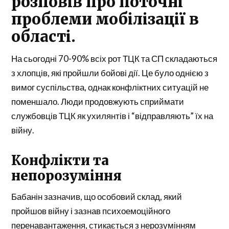
розповів про поточні
проблеми мобілізації в
області.
На сьогодні 70-90% всіх рот ТЦК та СП складаються
з хлопців, які пройшли бойові дії. Це було однією з
вимог суспільства, однак конфліктних ситуацій не
поменшало. Люди продовжують сприймати
службовців ТЦК як ухилянтів і “відправляють” їх на
війну.
Конфлікти та
непорозуміння
Бабанін зазначив, що особовий склад, який
пройшов війну і зазнав психоемоційного
перенавантаження, стикається з нерозумінням