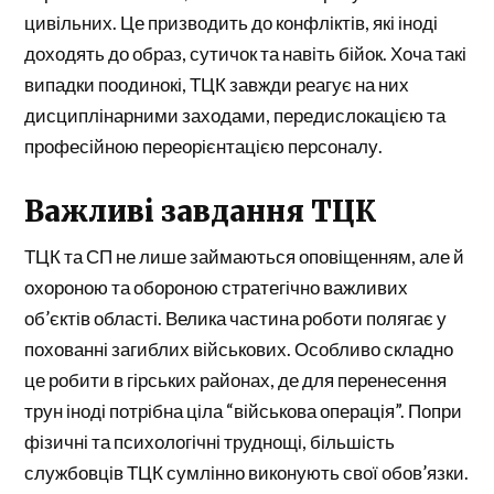
цивільних. Це призводить до конфліктів, які іноді
доходять до образ, сутичок та навіть бійок. Хоча такі
випадки поодинокі, ТЦК завжди реагує на них
дисциплінарними заходами, передислокацією та
професійною переорієнтацією персоналу.
Важливі завдання ТЦК
ТЦК та СП не лише займаються оповіщенням, але й
охороною та обороною стратегічно важливих
об’єктів області. Велика частина роботи полягає у
похованні загиблих військових. Особливо складно
це робити в гірських районах, де для перенесення
трун іноді потрібна ціла “військова операція”. Попри
фізичні та психологічні труднощі, більшість
службовців ТЦК сумлінно виконують свої обов’язки.