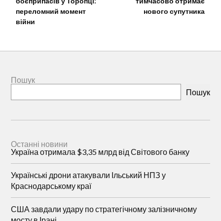
боєприпасів у Торопці:
тимчасово отримає
переломний момент
нового супутника
війни
Пошук
Пошук
Останні новини
Україна отримала $3,35 млрд від Світового банку
Українські дрони атакували Ільський НПЗ у
Краснодарському краї
США завдали удару по стратегічному залізничному
мосту в Ірані