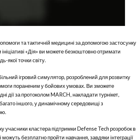
опомоги та тактичній медицині за допомогою застосунку
и ініціативі «Дія» ви можете безкоштовно отримати
дь-якої точки світу.
більний ігровий симулятор, розроблений для розвитку
омоги пораненим у бойових умовах. Ви зможете
ідні дії за протоколом MARCH, накладати турнікет,
багато іншого, у динамічному середовищі з
ою.
у учасники кластера підтримки Defense Tech розробок в
ці можуть безплатно пройти навчання, завдяки інтеграції