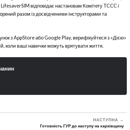
. LifesaverSIM відповідає настановам Комітету TCCC і
орений разом із досвідченими інструкторами та
нок з AppStore або Google Play, верифікуйтеся з «Дією»
цій, коли ваші навички можуть врятувати життя.
чанин
НАСТУПНА
Готовність ГУР до наступу на харківщину