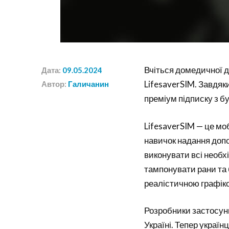
Вчіться домедичної д
Дата:
09.05.2024
LifesaverSIM. Завдяк
Автор:
Галичанин
преміум підписку з бу
LifesaverSIM — це мо
навичок надання доп
виконувати всі необх
тампонувати рани та 
реалістичною графік
Розробники застосунк
Україні. Тепер україн