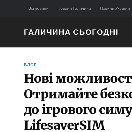
Всі новини
Новини Галичини
Новини України
ГАЛИЧИНА СЬОГОДНІ
БЛОГ
Нові можливості
Отримайте безк
до ігрового сим
LifesaverSIM