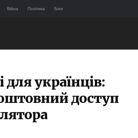
Війна
Політика
Блог
 для українців:
оштовний доступ
улятора