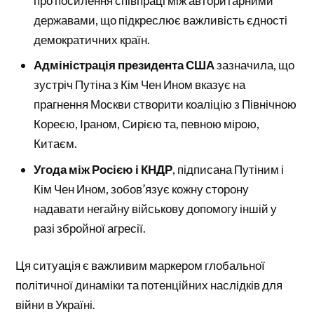
про посилення співпраці між авторитарними
державами, що підкреслює важливість єдності
демократичних країн.
Адміністрація президента США
зазначила, що
зустріч Путіна з Кім Чен Ином вказує на
прагнення Москви створити коаліцію з Північною
Кореєю, Іраном, Сирією та, певною мірою,
Китаєм.
Угода між Росією і КНДР
, підписана Путіним і
Кім Чен Ином, зобов’язує кожну сторону
надавати негайну військову допомогу іншій у
разі збройної агресії.
Ця ситуація є важливим маркером глобальної
політичної динаміки та потенційних наслідків для
війни в Україні.