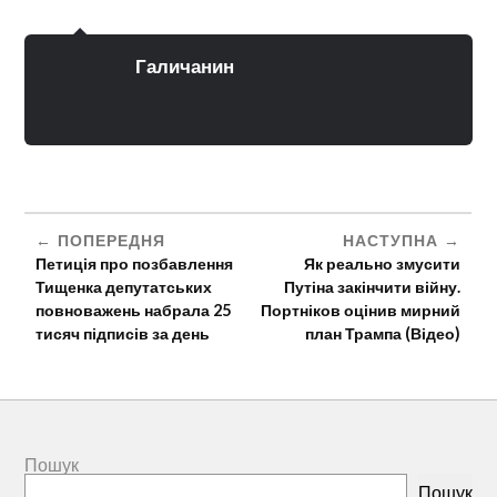
Галичанин
ПОПЕРЕДНЯ
НАСТУПНА
Петиція про позбавлення
Як реально змусити
Тищенка депутатських
Путіна закінчити війну.
повноважень набрала 25
Портніков оцінив мирний
тисяч підписів за день
план Трампа (Відео)
Пошук
Пошук