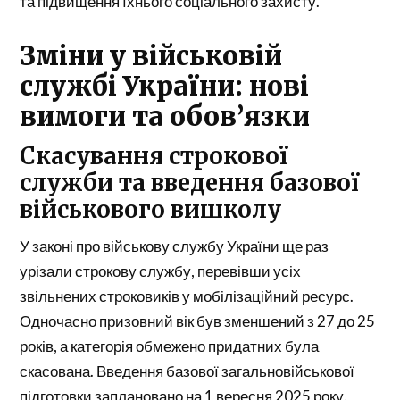
та підвищення їхнього соціального захисту.
Зміни у військовій
службі України: нові
вимоги та обов’язки
Скасування строкової
служби та введення базової
військового вишколу
У законі про військову службу України ще раз
урізали строкову службу, перевівши усіх
звільнених строковиків у мобілізаційний ресурс.
Одночасно призовний вік був зменшений з 27 до 25
років, а категорія обмежено придатних була
скасована. Введення базової загальновійськової
підготовки заплановано на 1 вересня 2025 року.