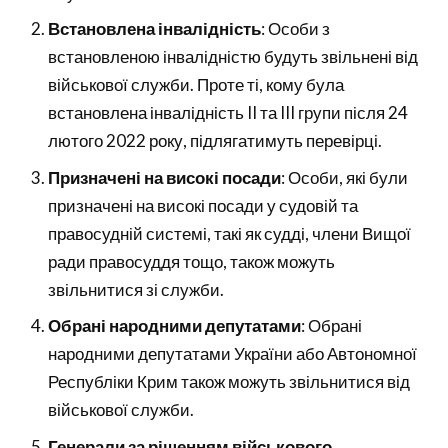
Встановлена інвалідність
: Особи з
встановленою інвалідністю будуть звільнені від
військової служби. Проте ті, кому була
встановлена інвалідність II та III групи після 24
лютого 2022 року, підлягатимуть перевірці.
Призначені на високі посади
: Особи, які були
призначені на високі посади у судовій та
правосудній системі, такі як судді, члени Вищої
ради правосуддя тощо, також можуть
звільнитися зі служби.
Обрані народними депутатами
: Обрані
народними депутатами України або Автономної
Республіки Крим також можуть звільнитися від
військової служби.
Генерали за рішенням військового