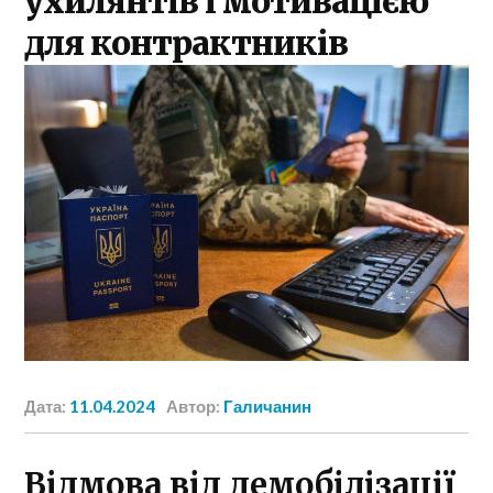
ухилянтів і мотивацією
для контрактників
Дата:
11.04.2024
Автор:
Галичанин
Відмова від демобілізації