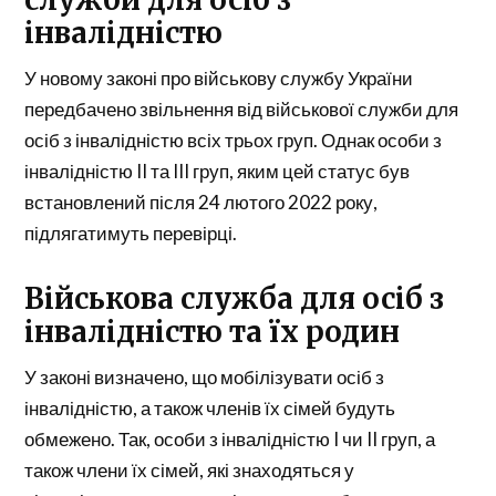
служби для осіб з
інвалідністю
У новому законі про військову службу України
передбачено звільнення від військової служби для
осіб з інвалідністю всіх трьох груп. Однак особи з
інвалідністю II та III груп, яким цей статус був
встановлений після 24 лютого 2022 року,
підлягатимуть перевірці.
Військова служба для осіб з
інвалідністю та їх родин
У законі визначено, що мобілізувати осіб з
інвалідністю, а також членів їх сімей будуть
обмежено. Так, особи з інвалідністю I чи II груп, а
також члени їх сімей, які знаходяться у