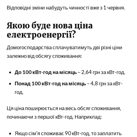
Відповідні зміни набудуть чинності вже з 1 червня.
Якою буде нова ціна
електроенергії?
Домогосподарства сплачуватимуть дві різні ціни
залежно від обсягу споживання:
До 100 кВт-год на місяць
– 2,64 грн за кВт-год.
Понад 100 кВт-год на місяць
– 4,8 грн за кВт-
год.
Ця ціна поширюється на весь обсяг споживання,
починаючи з першої кВт-год. Наприклад:
Якщо сім’я споживає 90 кВт-год, то заплатить