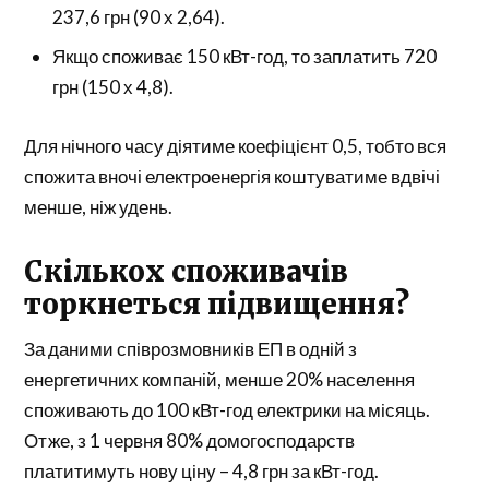
237,6 грн (90 х 2,64).
Якщо споживає 150 кВт-год, то заплатить 720
грн (150 х 4,8).
Для нічного часу діятиме коефіцієнт 0,5, тобто вся
спожита вночі електроенергія коштуватиме вдвічі
менше, ніж удень.
Скількох споживачів
торкнеться підвищення?
За даними співрозмовників ЕП в одній з
енергетичних компаній, менше 20% населення
споживають до 100 кВт-год електрики на місяць.
Отже, з 1 червня 80% домогосподарств
платитимуть нову ціну – 4,8 грн за кВт-год.