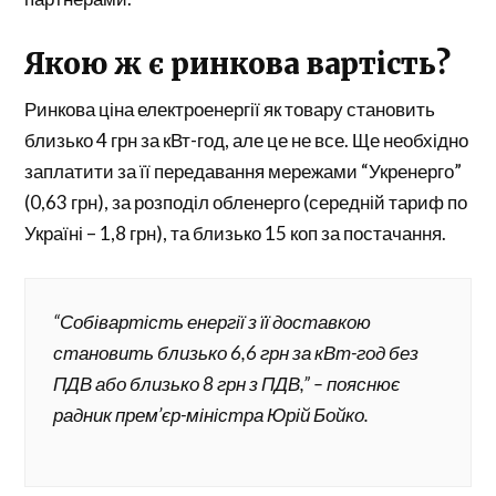
Якою ж є ринкова вартість?
Ринкова ціна електроенергії як товару становить
близько 4 грн за кВт-год, але це не все. Ще необхідно
заплатити за її передавання мережами “Укренерго”
(0,63 грн), за розподіл обленерго (середній тариф по
Україні – 1,8 грн), та близько 15 коп за постачання.
“Собівартість енергії з її доставкою
становить близько 6,6 грн за кВт-год без
ПДВ або близько 8 грн з ПДВ,” – пояснює
радник прем’єр-міністра Юрій Бойко.