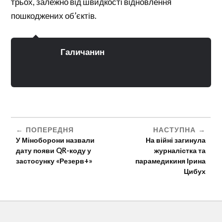
трьох, залежно від швидкості відновлення
пошкоджених об’єктів.
Галичанин
ПОПЕРЕДНЯ
НАСТУПНА
У Міноборони назвали
На війні загинула
дату появи QR-коду у
журналістка та
застосунку «Резерв+»
парамедикиня Ірина
Цибух