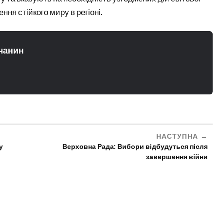
ння стійкого миру в регіоні.
чанин
НАСТУПНА
у
Верховна Рада: Вибори відбудуться після
завершення війни