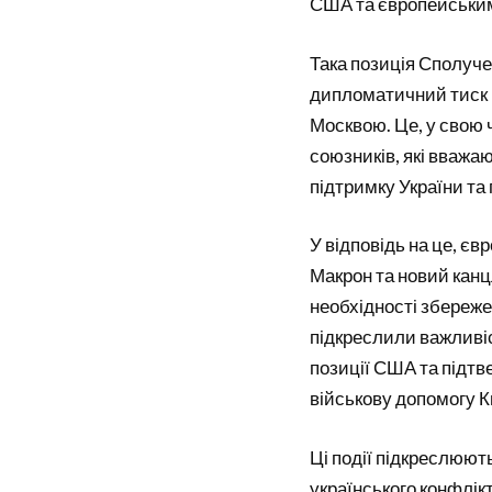
США та європейськи
Така позиція Сполуч
дипломатичний тиск на
Москвою. Це, у свою 
союзників, які вважа
підтримку України та
У відповідь на це, є
Макрон та новий канц
необхідності збереже
підкреслили важливіс
позиції США та підтв
військову допомогу К
Ці події підкреслюют
українського конфлікт