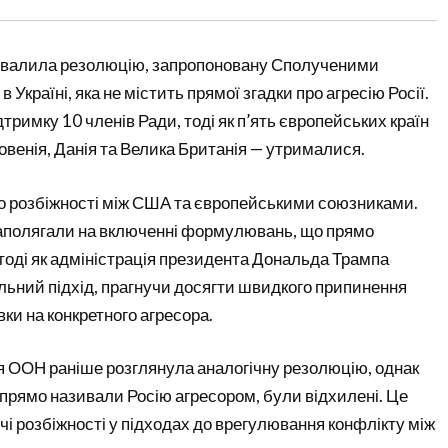
хвалила резолюцію, запропоновану Сполученими
 Україні, яка не містить прямої згадки про агресію Росії.
тримку 10 членів Ради, тоді як п’ять європейських країн
ловенія, Данія та Велика Британія — утрималися.
о розбіжності між США та європейськими союзниками.
наполягали на включенні формулювань, що прямо
, тоді як адміністрація президента Дональда Трампа
ьний підхід, прагнучи досягти швидкого припинення
вки на конкретного агресора.
 ООН раніше розглянула аналогічну резолюцію, однак
 прямо називали Росію агресором, були відхилені. Це
чі розбіжності у підходах до врегулювання конфлікту між