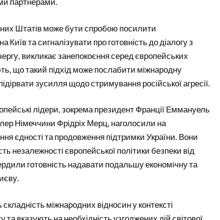
ми партнерами.
ених Штатів може бути спробою посилити
 Київ та сигналізувати про готовність до діалогу з
чергу, викликає занепокоєння серед європейських
ють, що такий підхід може послабити міжнародну
 підірвати зусилля щодо стримування російської агресії.
вропейські лідери, зокрема президент Франції Еммануель
лер Німеччини Фрідріх Мерц, наголосили на
ння єдності та продовження підтримки України. Вони
ть незалежності європейської політики безпеки від
ердили готовність надавати подальшу економічну та
иєву.
ь складність міжнародних відносин у контексті
у та вказують на необхідність узгоджених дій світової