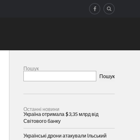
Пошук
Пошук
Останні новини
Україна отримала $3,35 млрд від
Світового банку
Українські дрони атакували Ільський