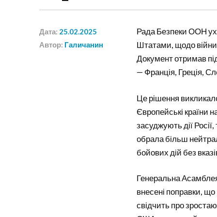
Рада Безпеки ООН у
Дата:
25.02.2025
Штатами, щодо війни в
Автор:
Галичанин
Документ отримав під
— Франція, Греція, С
Це рішення викликал
Європейські країни 
засуджують дії Росії
обрала більш нейтрал
бойових дій без вказі
Генеральна Асамблея
внесені поправки, що
свідчить про зростаю