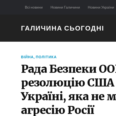
Всі новини
Новини Галичини
Новини України
ГАЛИЧИНА СЬОГОДНІ
ВІЙНА
,
ПОЛІТИКА
Рада Безпеки О
резолюцію США 
Україні, яка не 
агресію Росії