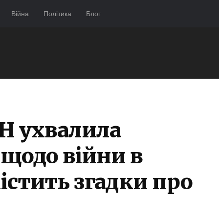
Війна
Політика
Блог
ОН ухвалила
щодо війни в
містить згадки про