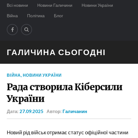
Всі новини
Новини Галичини
Новини України
Війна
Політика
Блог
ГАЛИЧИНА СЬОГОДНІ
ВІЙНА
,
НОВИНИ УКРАЇНИ
Рада створила Кіберсили
України
Дата:
27.09.2025
Автор:
Галичанин
Новий рід військ отримає статус офіційної частини