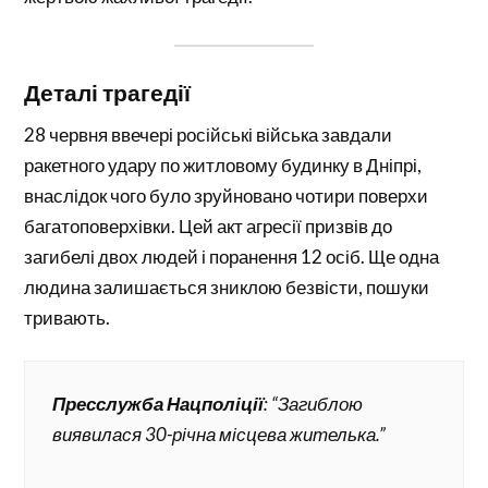
Деталі трагедії
28 червня ввечері російські війська завдали
ракетного удару по житловому будинку в Дніпрі,
внаслідок чого було зруйновано чотири поверхи
багатоповерхівки. Цей акт агресії призвів до
загибелі двох людей і поранення 12 осіб. Ще одна
людина залишається зниклою безвісти, пошуки
тривають.
Пресслужба Нацполіції
: “Загиблою
виявилася 30-річна місцева жителька.”