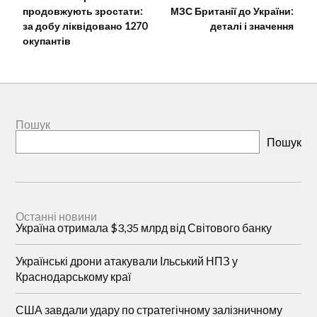
продовжують зростати:
МЗС Британії до України:
за добу ліквідовано 1270
деталі і значення
окупантів
Пошук
Пошук
Останні новини
Україна отримала $3,35 млрд від Світового банку
Українські дрони атакували Ільський НПЗ у
Краснодарському краї
США завдали удару по стратегічному залізничному