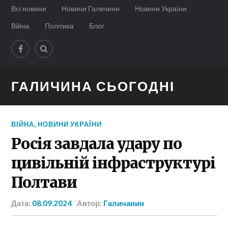
Всі новини
Новини Галичини
Новини України
Війна
Політика
Блог
ГАЛИЧИНА СЬОГОДНІ
ВІЙНА
,
НОВИНИ УКРАЇНИ
Росія завдала удару по
цивільній інфраструктурі
Полтави
Дата:
08.09.2024
Автор:
Галичанин