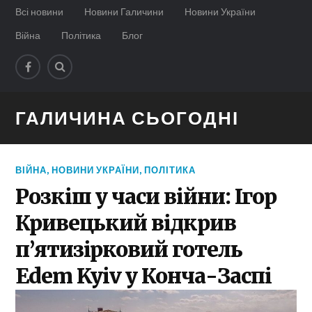
Всі новини
Новини Галичини
Новини України
Війна
Політика
Блог
ГАЛИЧИНА СЬОГОДНІ
ВІЙНА
,
НОВИНИ УКРАЇНИ
,
ПОЛІТИКА
Розкіш у часи війни: Ігор
Кривецький відкрив
п’ятизірковий готель
Edem Kyiv у Конча-Заспі