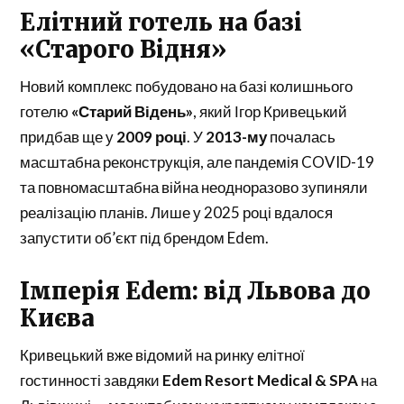
Елітний готель на базі
«Старого Відня»
Новий комплекс побудовано на базі колишнього
готелю
«Старий Відень»
, який Ігор Кривецький
придбав ще у
2009 році
. У
2013-му
почалась
масштабна реконструкція, але пандемія COVID-19
та повномасштабна війна неодноразово зупиняли
реалізацію планів. Лише у 2025 році вдалося
запустити об’єкт під брендом Edem.
Імперія Edem: від Львова до
Києва
Кривецький вже відомий на ринку елітної
гостинності завдяки
Edem Resort Medical & SPA
на