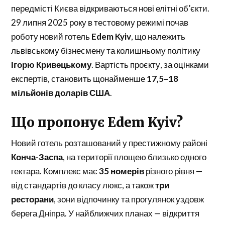
передмісті Києва відкриваються нові елітні об’єкти.
29 липня 2025 року в тестовому режимі почав
роботу новий готель
Edem Kyiv
, що належить
львівському бізнесмену та колишньому політику
Ігорю Кривецькому
. Вартість проєкту, за оцінками
експертів, становить щонайменше
17,5–18
мільйонів доларів США
.
Що пропонує Edem Kyiv?
Новий готель розташований у престижному районі
Конча-Заспа
, на території площею близько одного
гектара. Комплекс має
35 номерів
різного рівня —
від стандартів до класу люкс, а також
три
ресторани
, зони відпочинку та прогулянок уздовж
берега Дніпра. У найближчих планах — відкриття