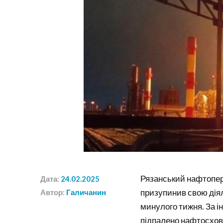
Рязанський нафтопере
Дата:
24.02.2025
призупинив свою діял
Автор:
Галичанин
минулого тижня. За і
підпалено нафтосхов