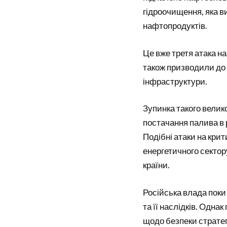
гідроочищення, яка 
нафтопродуктів.
Це вже третя атака н
також призводили до
інфраструктури.
Зупинка такого велик
постачання палива в 
Подібні атаки на кри
енергетичного сектор
країни.
Російська влада поки
та її наслідків. Одна
щодо безпеки стратег