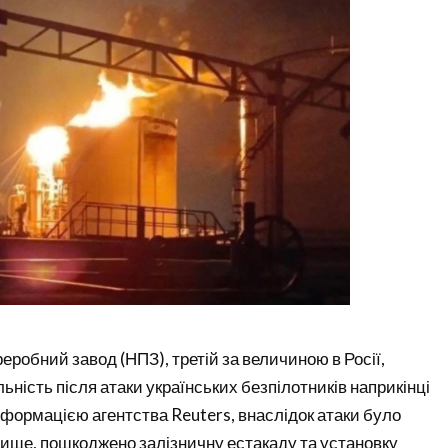
робний завод (НПЗ), третій за величиною в Росії,
ьність після атаки українських безпілотників наприкінці
нформацією агентства Reuters, внаслідок атаки було
ище, пошкоджено залізничну естакаду та установку