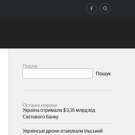
Пошук
Пошук
Останні новини
Україна отримала $3,35 млрд від
Світового банку
Українські дрони атакували Ільський