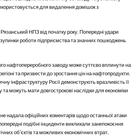
використовується для видалення домішок з
а Рязанський НПЗ від початку року. Попередні удари
 зупинки роботи підприємства та значних пошкоджень
ого нафтопереробного заводу може суттєво вплинути на
регіоні та призвести до зростання цін на нафтопродукти.
тичну інфраструктуру Росії демонструють вразливість її
у та можуть мати довгострокові наслідки для економіки
 не надала офіційних коментарів щодо останньої атаки
к попередні подібні інциденти викликали занепокоєння
ічних об’єктів та можливих економічних втрат.