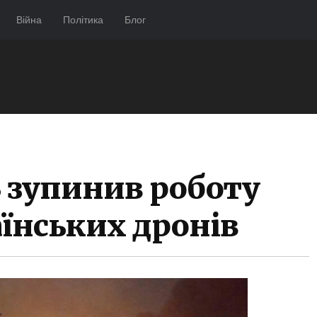
Війна
Політика
Блог
 зупинив роботу
аїнських дронів