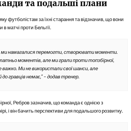
анди та подальші плани
ку футболістам за їхні старання та відзначив, що вони
 в матчі проти Бельгії.
і ми намагалися перемогти, створювати моменти.
татньо моментів, але ми грали проти топзбірної,
 важко. Ми не використали свої шанси, але
 до гравців немає,” – додав тренер.
рної, Ребров зазначив, що команда є однією з
рі, і він бачить перспективи для подальшого розвитку.