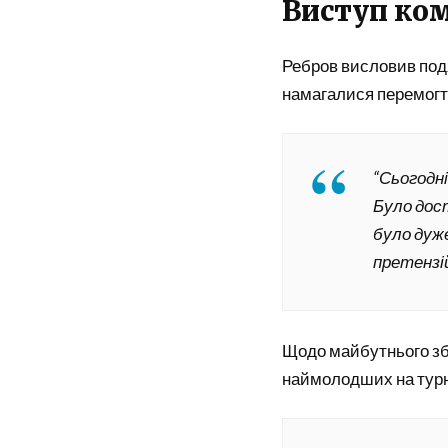
Виступ ком
Ребров висловив подя
намагалися перемогти
“Сьогодн
Було дос
було дуже
претензій
Щодо майбутнього збі
наймолодших на турні