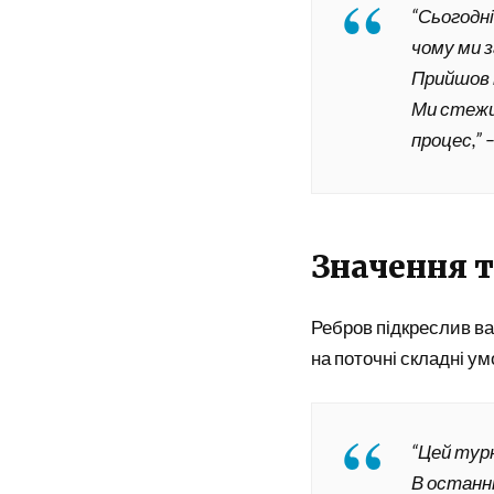
“Сьогодні
чому ми 
Прийшов 
Ми стежим
процес,” –
Значення т
Ребров підкреслив ва
на поточні складні умо
“Цей турн
В останні