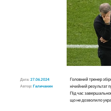
Головний тренер збір
Дата:
27.06.2024
нічийний результат п
Автор:
Галичанин
Під час завершальног
що не дозволило укр