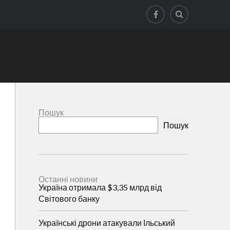
Пошук
Пошук
Останні новини
Україна отримала $3,35 млрд від
Світового банку
Українські дрони атакували Ільський