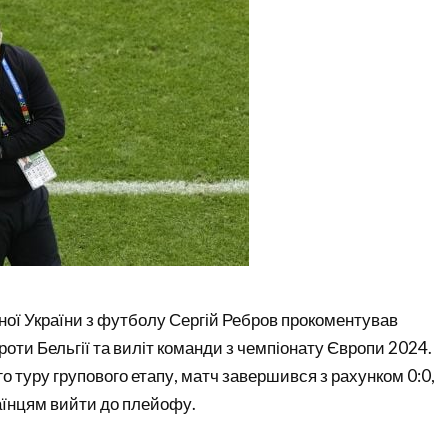
ної України з футболу Сергій Ребров прокоментував
роти Бельгії та виліт команди з чемпіонату Європи 2024.
о туру групового етапу, матч завершився з рахунком 0:0,
аїнцям вийти до плейофу.