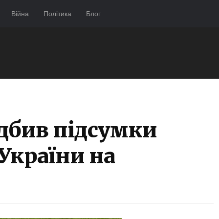
Війна
Політика
Блог
ідбив підсумки
 України на