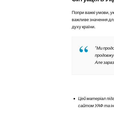
Попри важкі умови, у
важливе значення дл
духу країни.
“Ми прод
продовжу
Але зараз
Цей матеріал підг
сайтом УАФ та ін