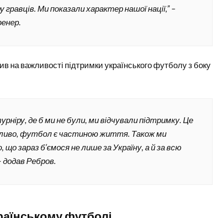
 гравців. Ми показали характер нашої нації,” –
ренер.
ив на важливості підтримки українського футболу з боку
турніру, де б ми не були, ми відчували підтримку. Це
ливо, футбол є частиною життя. Також ми
, що зараз б’ємося не лише за Україну, а й за всю
– додав Ребров.
раїнському футболі