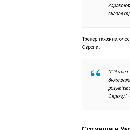
характеру
сказав т
Тренер також наголос
Європи.
“Під час 
дуже важ
розуміємо
Європу,” 
Ситуація в Ук