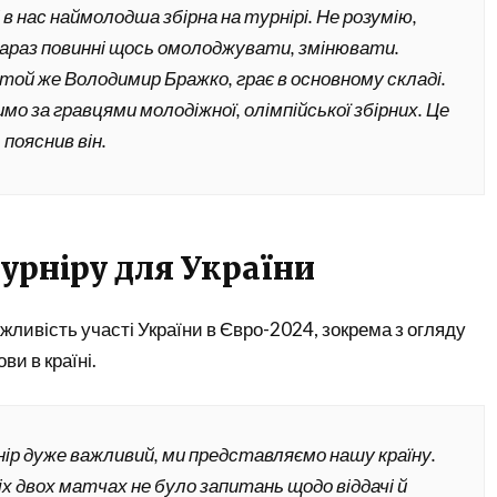
 в нас наймолодша збірна на турнірі. Не розумію,
зараз повинні щось омолоджувати, змінювати.
той же Володимир Бражко, грає в основному складі.
о за гравцями молодіжної, олімпійської збірних. Це
 пояснив він.
урніру для України
жливість участі України в Євро-2024, зокрема з огляду
ви в країні.
ір дуже важливий, ми представляємо нашу країну.
х двох матчах не було запитань щодо віддачі й