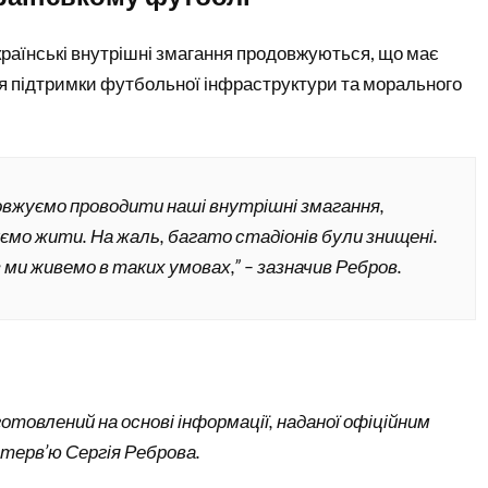
країнські внутрішні змагання продовжуються, що має
я підтримки футбольної інфраструктури та морального
овжуємо проводити наші внутрішні змагання,
ємо жити. На жаль, багато стадіонів були знищені.
 ми живемо в таких умовах,” – зазначив Ребров.
отовлений на основі інформації, наданої офіційним
терв’ю Сергія Реброва.