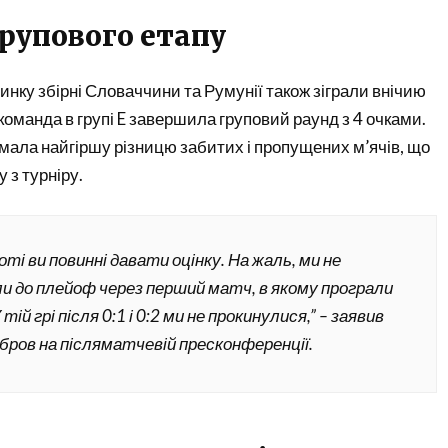
рупового етапу
нку збірні Словаччини та Румунії також зіграли внічию
 команда в групі E завершила груповий раунд з 4 очками.
 мала найгіршу різницю забитих і пропущених м’ячів, що
 з турніру.
оті ви повинні давати оцінку. На жаль, ми не
и до плейоф через перший матч, в якому програли
 тій грі після 0:1 і 0:2 ми не прокинулися,” – заявив
бров на післяматчевій пресконференції.