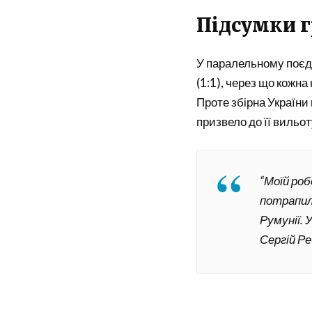
Підсумки г
У паралельному поєди
(1:1), через що кожна
Проте збірна України
призвело до її вильоту
“Моїй роб
потрапил
Румунії. У
Сергій Ре