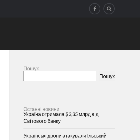
Пошук
Пошук
Останні новини
Україна отримала $3,35 млрд від
Світового банку
Українські дрони атакували Ільський