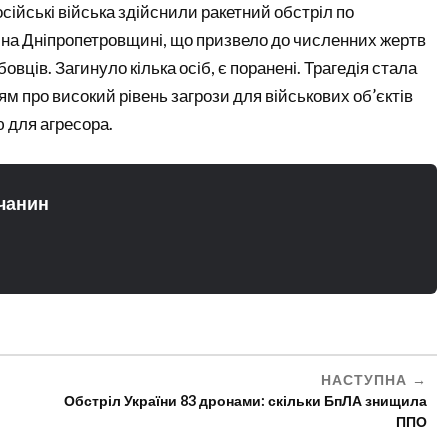
сійські війська здійснили ракетний обстріл по
 на Дніпропетровщині, що призвело до численних жертв
вців. Загинуло кілька осіб, є поранені. Трагедія стала
м про високий рівень загрози для військових об’єктів
ю для агресора.
чанин
НАСТУПНА
Обстріл України 83 дронами: скільки БпЛА знищила
ППО