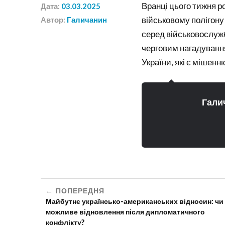
Вранці цього тижня ро
Дата:
03.03.2025
військовому полігону
Автор:
Галичанин
серед військовослужбо
черговим нагадування
України, які є мішенн
Гали
ПОПЕРЕДНЯ
Майбутнє українсько-американських відносин: чи
можливе відновлення після дипломатичного
конфлікту?