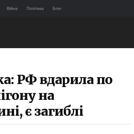
Війна
Політика
Блог
ка: РФ вдарила по
ігону на
і, є загиблі