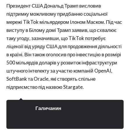
Президент США Дональд Трамп висловив
підтримку можливому придбанню соціальної
мережі TikTok мільярдером Ілоном Маском. Під час
виступу в Білому домі Трамп заявив, що схвалює
таку угоду, зазначивши, що TikTok потребує
ліцензії від уряду США для продовження діяльності
в країні. Він також оголосив про інвестицію в розмірі
500 мільярдів доларів у розвиток інфраструктури
штучного інтелекту за участю компаній OpenAI,
SoftBank та Oracle, які створять спільне
підприємство під назвою Stargate.
Галичанин