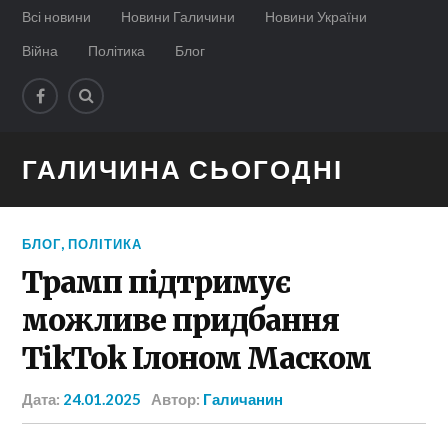
Всі новини
Новини Галичини
Новини України
Війна
Політика
Блог
ГАЛИЧИНА СЬОГОДНІ
БЛОГ
,
ПОЛІТИКА
Трамп підтримує
можливе придбання
TikTok Ілоном Маском
Дата:
24.01.2025
Автор:
Галичанин