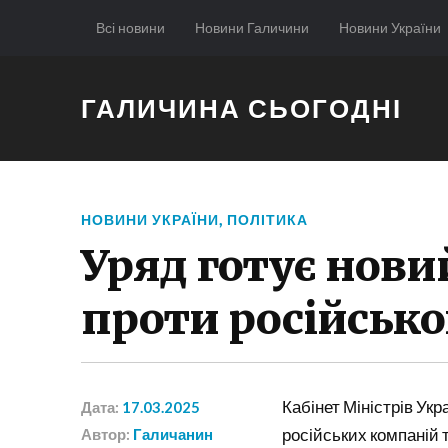
Всі новини
Новини Галичини
Новини України
ГАЛИЧИНА СЬОГОДНІ
НОВИНИ УКРАЇНИ
,
ПОЛІТИКА
Уряд готує нови
проти російсько
Кабінет Міністрів Ук
Дата:
17.03.2025
російських компаній т
Автор:
Галичанин