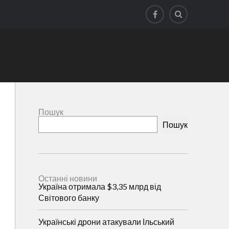
Пошук
Пошук
Останні новини
Україна отримала $3,35 млрд від
Світового банку
Українські дрони атакували Ільський