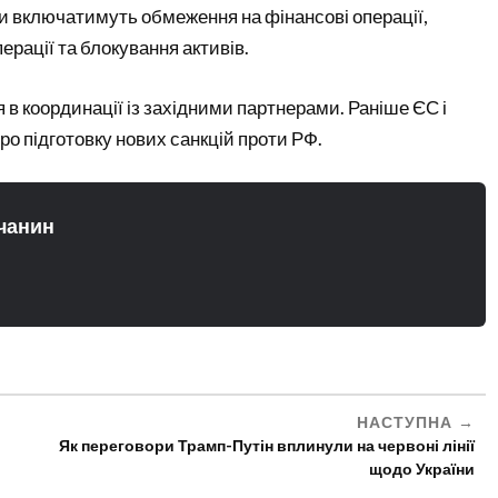
и включатимуть обмеження на фінансові операції,
ерації та блокування активів.
в координації із західними партнерами. Раніше ЄС і
о підготовку нових санкцій проти РФ.
чанин
НАСТУПНА
Як переговори Трамп-Путін вплинули на червоні лінії
щодо України