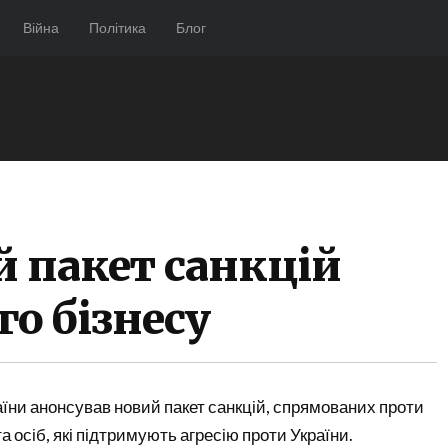
Війна
Політика
Блог
й пакет санкцій
го бізнесу
раїни анонсував новий пакет санкцій, спрямованих проти
а осіб, які підтримують агресію проти України.