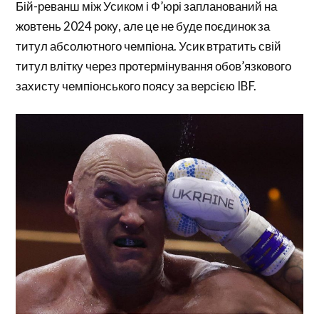
Бій-реванш між Усиком і Ф’юрі запланований на
жовтень 2024 року, але це не буде поєдинок за
титул абсолютного чемпіона. Усик втратить свій
титул влітку через протермінування обов’язкового
захисту чемпіонського поясу за версією IBF.