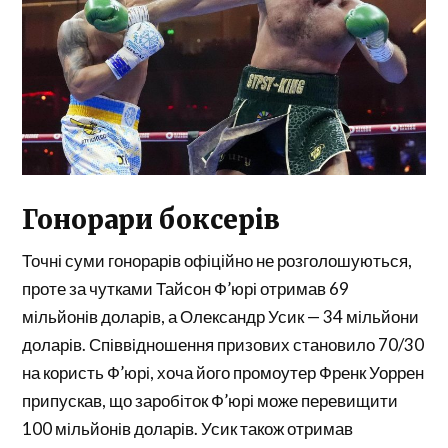
Гонорари боксерів
Точні суми гонорарів офіційно не розголошуються,
проте за чутками Тайсон Ф’юрі отримав 69
мільйонів доларів, а Олександр Усик — 34 мільйони
доларів. Співвідношення призових становило 70/30
на користь Ф’юрі, хоча його промоутер Френк Уоррен
припускав, що заробіток Ф’юрі може перевищити
100 мільйонів доларів. Усик також отримав