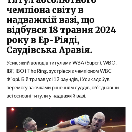
чемпіона світу в
надважкій вазі, що
відбувся 18 травня 2024
року в Ер-Ріяді,
Саудівська Аравія.
Усик, який володів титулами WBA (Super), WBO,
IBF, IBO і The Ring, зустрівся з чемпіоном WBC
Ф’юрі. Бій тривав усі 12 раундів, і Усик здобув
перемогу за очками рішенням суддів, об’єднавши
всі основні титули у надважкій вазі.