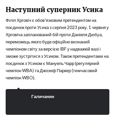
Наступний суперник Усика
Філіп Хрговіч є обов’язковим претендентом на
поєдинок проти Усика з серпня 2023 року. 1 червня у
Хрговіча запланований бій проти Даніеля Дюбуа,
переможець якого буде офіційно визнаний
чемпіоном світу за версією IBF у надважкій вазі і
зможе зустрітися з Усиком. Також претендентами на
поєдинок з Усиком є Мануель Чарр (регулярний
чемпіон WBA) та Джозеф Паркер (тимчасовий
чемпіон WBO).
Галичанин