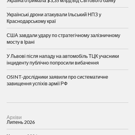
Україна отримала $3,35 млрд від Світового банку
Українські дрони атакували Ільський НПЗ у
Краснодарському краї
США завдали удару по стратегічному залізничному
мосту в Ірані
У Львові після нападу на автомобіль ТЦК учасники
інциденту публічно попросили вибачення
OSINT-дослідники заявили про систематичне
завищення успіхів армії РФ
Архіви
Липень 2026