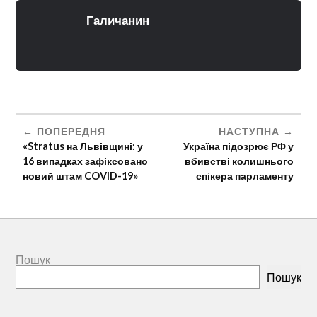
Галичанин
ПОПЕРЕДНЯ
НАСТУПНА
«Stratus на Львівщині: у
Україна підозрює РФ у
16 випадках зафіксовано
вбивстві колишнього
новий штам COVID-19»
спікера парламенту
Пошук
Пошук