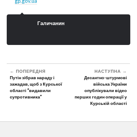
gp.gov.ua
Галичанин
ПОПЕРЕДНЯ
НАСТУПНА
Путін зібрав нараду і
Десантно-штурмові
зажадав, щоб з Курської
війська України
області “видавили
опублікували відео
супротивника”
перших годин операції у
Курській області