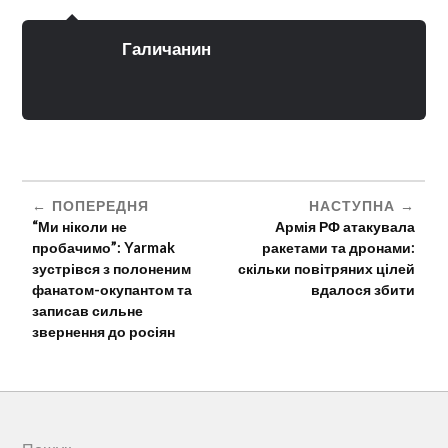
Галичанин
ПОПЕРЕДНЯ
НАСТУПНА
“Ми ніколи не
Армія РФ атакувала
пробачимо”: Yarmak
ракетами та дронами:
зустрівся з полоненим
скільки повітряних цілей
фанатом-окупантом та
вдалося збити
записав сильне
звернення до росіян