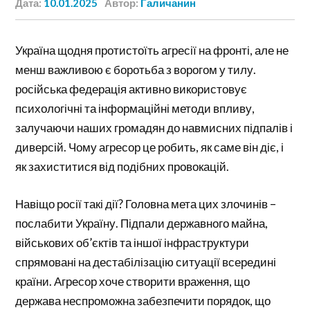
Дата:
10.01.2025
Автор:
Галичанин
Україна щодня протистоїть агресії на фронті, але не
менш важливою є боротьба з ворогом у тилу.
російська федерація активно використовує
психологічні та інформаційні методи впливу,
залучаючи наших громадян до навмисних підпалів і
диверсій. Чому агресор це робить, як саме він діє, і
як захиститися від подібних провокацій.
Навіщо росії такі дії? Головна мета цих злочинів –
послабити Україну. Підпали державного майна,
військових об’єктів та іншої інфраструктури
спрямовані на дестабілізацію ситуації всередині
країни. Агресор хоче створити враження, що
держава неспроможна забезпечити порядок, що