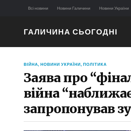
Всі новини
Новини Галичини
Новини України
ГАЛИЧИНА СЬОГОДНІ
ВІЙНА
,
НОВИНИ УКРАЇНИ
,
ПОЛІТИКА
Заява про “фінал
війна “наближає
запропонував зу