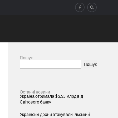
Пошук
Пошук
Останні новини
Україна отримала $3,35 млрд від
Світового банку
Українські дрони атакували Ільський