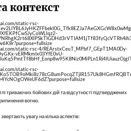
та контекст
тлі триваючих бойових дій та відсутності підтверджених
рипинення вогню.
звертають увагу на кілька аспектів: