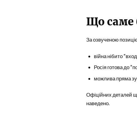
Що саме 
За озвученою позиці
війна нібито “вхо
Росія готова до “п
можлива пряма зус
Офіційних деталей щ
наведено.