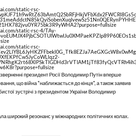
зверненні президент Росії
Володимир Путін
вперше
ння, що війна “наближається до кінця”, а також заявив
бистої зустрічі з президентом України
Володимир
ла широкий резонанс у міжнародних політичних колах.