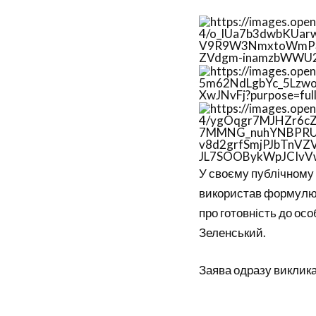
У своєму публічному 
використав формулюва
про готовність до осо
Зеленський
.
Заява одразу виклика