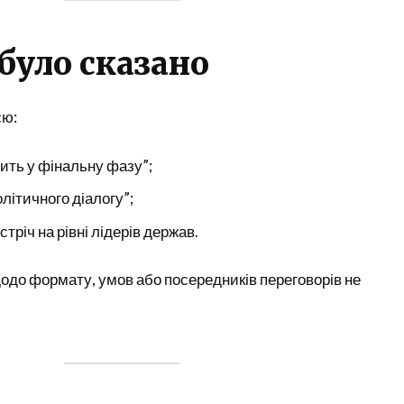
було сказано
єю:
дить у фінальну фазу”;
олітичного діалогу”;
тріч на рівні лідерів держав.
одо формату, умов або посередників переговорів не