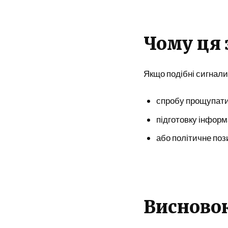
Чому ця 
Якщо подібні сигнали
спробу прощупати
підготовку інформ
або політичне поз
Висново