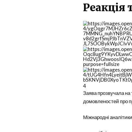
Реакція 
4
Заява прозвучала на 
домовленостей про п
Міжнародні аналітики 