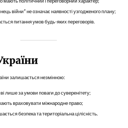
то мають політичний і переговорний характер;
ець війни” не означає наявності узгодженого плану;
ться питання умов будь-яких переговорів.
України
раїни залишається незмінною:
і лише за умови поваги до суверенітету;
 мають враховувати міжнародне право;
ається безпека та територіальна цілісність.