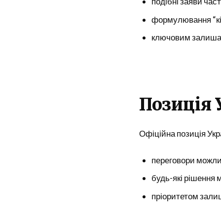
подібні заяви час
формулювання “кін
ключовим залишає
Позиція 
Офіційна позиція Ук
переговори можлив
будь-які рішення
пріоритетом залиш