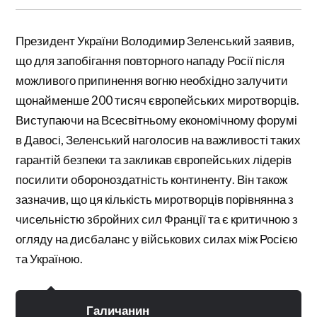
Президент України Володимир Зеленський заявив,
що для запобігання повторного нападу Росії після
можливого припинення вогню необхідно залучити
щонайменше 200 тисяч європейських миротворців.
Виступаючи на Всесвітньому економічному форумі
в Давосі, Зеленський наголосив на важливості таких
гарантій безпеки та закликав європейських лідерів
посилити обороноздатність континенту. Він також
зазначив, що ця кількість миротворців порівнянна з
чисельністю збройних сил Франції та є критичною з
огляду на дисбаланс у військових силах між Росією
та Україною.
Галичанин