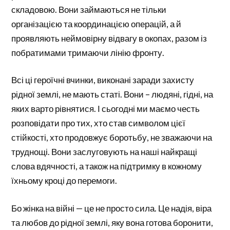
складовою. Вони займаються не тільки
організацією та координацією операцій, а й
проявляють неймовірну відвагу в окопах, разом із
побратимами тримаючи лінію фронту.
Всі ці героїчні вчинки, виконані заради захисту
рідної землі, не мають статі. Вони – людяні, гідні, на
яких варто рівнятися. І сьогодні ми маємо честь
розповідати про тих, хто став символом цієї
стійкості, хто продовжує боротьбу, не зважаючи на
труднощі. Вони заслуговують на наші найкращі
слова вдячності, а також на підтримку в кожному
їхньому кроці до перемоги.
Бо жінка на війні — це не просто сила. Це надія, віра
та любов до рідної землі, яку вона готова боронити,