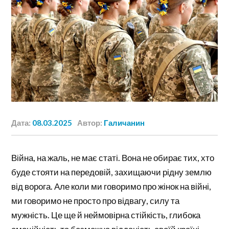
Дата:
08.03.2025
Автор:
Галичанин
Війна, на жаль, не має статі. Вона не обирає тих, хто
буде стояти на передовій, захищаючи рідну землю
від ворога. Але коли ми говоримо про жінок на війні,
ми говоримо не просто про відвагу, силу та
мужність. Це ще й неймовірна стійкість, глибока