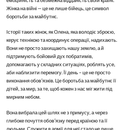
емоційність та безмежна відданість своїй країні.
Жінка на війні — це не лише бійець, це символ
боротьби за майбутнє.
Історії таких жінок, як Олена, яка володіє зброєю,
керує технікою та координує операції, надихають.
Вони не просто захищають нашу землю, а й
підтримують бойовий дух побратимів,
допомагають у складних ситуаціях, роблять усе,
аби наблизити перемогу. Її день – це не просто
виконання обов’язків. Це боротьба за майбутнє її
дітей, за мир, за те, щоб кожен з нас міг жити під
мирним небом.
Вона вибрала цей шлях не з примусу, а через
глибоке почуття обов’язку перед країною та її
людьми. Служити в армії для неї стало не лише