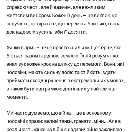
справою честі, але й важким, але важливим
життєвим вибором. Кожен її день — це виклик, це
рішучість, це віра в те, що перемога близько, і вона
докладе всіх зусиль, аби її досягти.
Жінки в армії – це не просто «сильні». Це серце, яке
б’ється разом із рідною землею. Їхній розум чітко
аналізує кожен крок на шляху до перемоги. Вони, як і
чоловіки, мають сильну волю та стійкість, здатні
приймати складні рішення в екстремальних умовах,
а також бути підтримкою для інших у найтемніші
моменти.
Ми часто думаємо, що війна — це в основному
чоловічі справи: великі танки, гранати, міни… Але в
реальності, жінки на війні є надзвичайно важливою