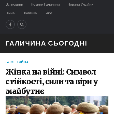
Всі новини
Новини Галичини
Новини України
Війна
Політика
Блог
ГАЛИЧИНА СЬОГОДНІ
БЛОГ
,
ВІЙНА
Жінка на війні: Символ
стійкості, сили та віри у
майбутнє