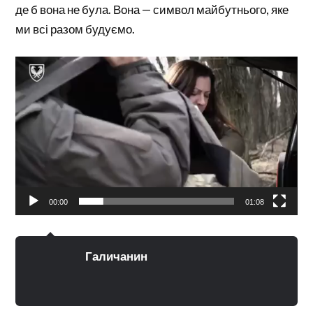
де б вона не була. Вона — символ майбутнього, яке
ми всі разом будуємо.
Відеопрогравач
00:00
01:08
Галичанин