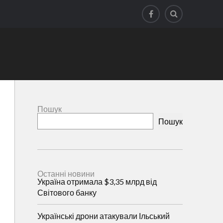
Пошук
Пошук
Останні новини
Україна отримала $3,35 млрд від
Світового банку
Українські дрони атакували Ільський