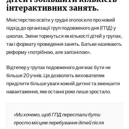
інтерактивних занять.
Міністерство освіти у грудні оголосило про новий
підхід до організації груп подовженого дня (ГПД) у
школах. Зміни торкнуться як кількості дітей у групах,
так і формату проведення занять. Батьки називають
реформу «потрібною, але запізнілою».
Відтепер у групах подовженого дня має бути не
більше 20 учнів. Це дозволить вихователям
приділити більше уваги кожній дитині та зменшити
навантаження, яке останні роки лише зростало.
«Ми хочемо, щоб ГПД перестали бути
просто місцем перебування дітей після