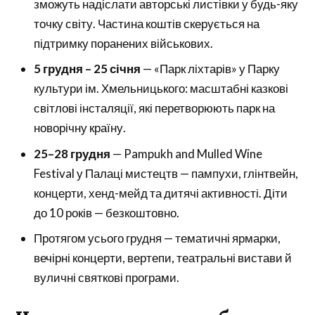
зможуть надіслати авторські листівки у будь-яку
точку світу. Частина коштів скерується на
підтримку поранених військових.
5 грудня – 25 січня
— «Парк ліхтарів» у Парку
культури ім. Хмельницького: масштабні казкові
світлові інсталяції, які перетворюють парк на
новорічну країну.
25–28 грудня
— Pampukh and Mulled Wine
Festival у Палаці мистецтв — пампухи, глінтвейн,
концерти, хенд-мейд та дитячі активності. Діти
до 10 років — безкоштовно.
Протягом усього грудня — тематичні ярмарки,
вечірні концерти, вертепи, театральні вистави й
вуличні святкові програми.