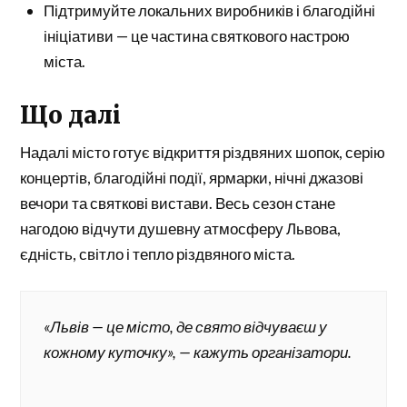
Підтримуйте локальних виробників і благодійні
ініціативи — це частина святкового настрою
міста.
Що далі
Надалі місто готує відкриття різдвяних шопок, серію
концертів, благодійні події, ярмарки, нічні джазові
вечори та святкові вистави. Весь сезон стане
нагодою відчути душевну атмосферу Львова,
єдність, світло і тепло різдвяного міста.
«Львів — це місто, де свято відчуваєш у
кожному куточку», — кажуть організатори.