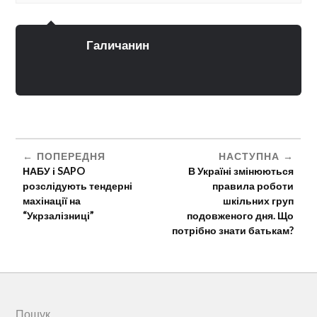
Галичанин
ПОПЕРЕДНЯ
НАСТУПНА
НАБУ і SAPO
В Україні змінюються
розслідують тендерні
правила роботи
махінації на
шкільних груп
“Укрзалізниці”
подовженого дня. Що
потрібно знати батькам?
Пошук