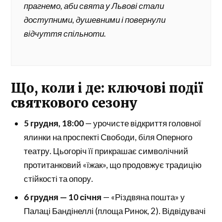
прагнемо, аби свята у Львові стали
доступними, душевними і повернули
відчуття спільноти.
Що, коли і де: ключові події
святкового сезону
5 грудня, 18:00
— урочисте відкриття головної
ялинки на проспекті Свободи, біля Оперного
театру. Цьогоріч її прикрашає символічний
протитанковий «їжак», що продовжує традицію
стійкості та опору.
6 грудня — 10 січня
— «Різдвяна пошта» у
Палаці Бандінеллі (площа Ринок, 2). Відвідувачі