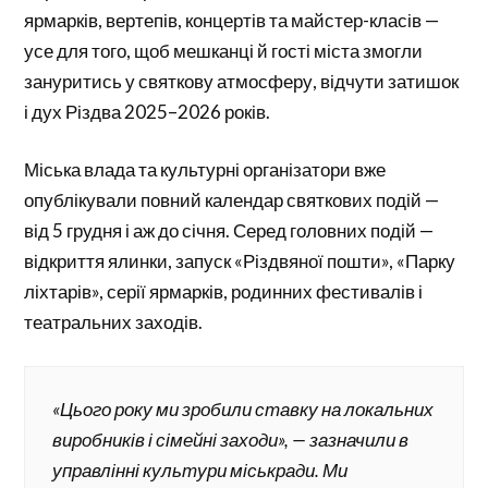
ярмарків, вертепів, концертів та майстер-класів —
усе для того, щоб мешканці й гості міста змогли
зануритись у святкову атмосферу, відчути затишок
і дух Різдва 2025–2026 років.
Міська влада та культурні організатори вже
опублікували повний календар святкових подій —
від 5 грудня і аж до січня. Серед головних подій —
відкриття ялинки, запуск «Різдвяної пошти», «Парку
ліхтарів», серії ярмарків, родинних фестивалів і
театральних заходів.
«Цього року ми зробили ставку на локальних
виробників і сімейні заходи», — зазначили в
управлінні культури міськради.
Ми