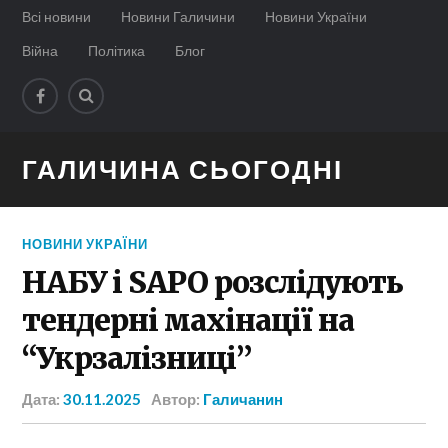
Всі новини
Новини Галичини
Новини України
Війна
Політика
Блог
ГАЛИЧИНА СЬОГОДНІ
НОВИНИ УКРАЇНИ
НАБУ і SAPO розслідують
тендерні махінації на
“Укрзалізниці”
Дата:
30.11.2025
Автор:
Галичанин