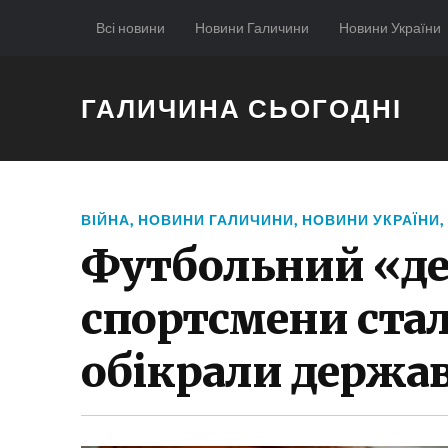
Всі новини
Новини Галичини
Новини України
ГАЛИЧИНА СЬОГОДНІ
ВІЙНА
,
НОВИНИ ГАЛИЧИНИ
,
НОВИНИ УКРАЇНИ
,
Футбольний «де
спортсмени ста
обікрали держа