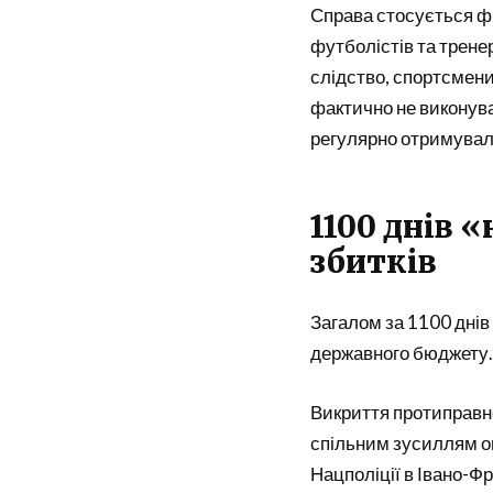
Справа стосується фі
футболістів та трене
слідство, спортсмени
фактично не виконува
регулярно отримували
1100 днів «
збитків
Загалом за 1100 днів
державного бюджету.
Викриття протиправно
спільним зусиллям оп
Нацполіції в Івано-Фр