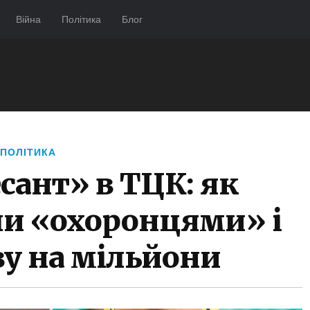
Війна
Політика
Блог
ПОЛІТИКА
сант» в ТЦК: як
ли «охоронцями» і
ву на мільйони