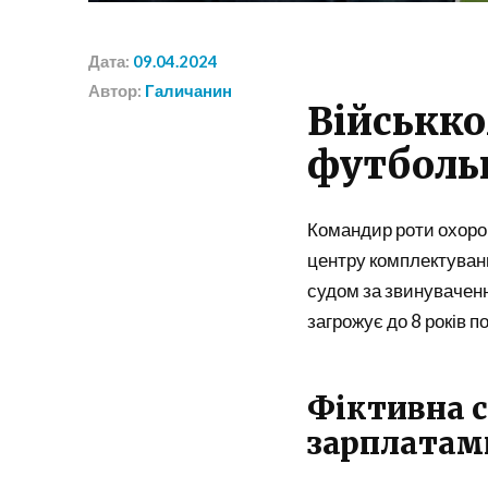
Дата:
09.04.2024
Автор:
Галичанин
Військко
футболь
Командир роти охорон
центру комплектуванн
судом за звинуваченн
загрожує до 8 років п
Фіктивна 
зарплатам