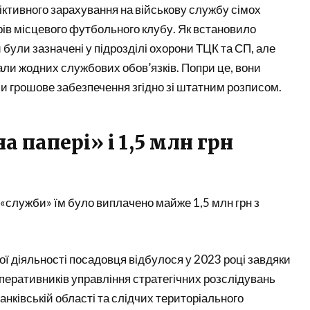
ктивного зарахування на військову службу сімох
рів місцевого футбольного клубу. Як встановило
 були зазначені у підрозділі охорони ТЦК та СП, але
ли жодних службових обов’язків. Попри це, вони
 грошове забезпечення згідно зі штатним розписом.
на папері» і 1,5 млн грн
 «служби» їм було виплачено майже 1,5 млн грн з
ї діяльності посадовця відбулося у 2023 році завдяки
еративників управління стратегічних розслідувань
анківській області та слідчих територіального