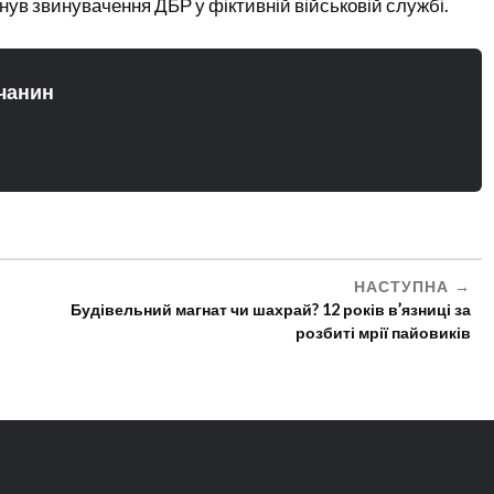
инув звинувачення ДБР у фіктивній військовій службі.
чанин
НАСТУПНА
Будівельний магнат чи шахрай? 12 років в’язниці за
розбиті мрії пайовиків