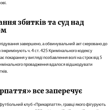
ові.
ння збитків та суд над
ом
лідування завершено, а обвинувальний акт скеровано до
 інкримінують ч. 4 ст. 425 Кримінального кодексу
є покарання у вигляді позбавлення волі на строк від 5
кримінального провадження вдалося відшкодувати
тків.
рпаття» все заперечує
футбольний клуб «Прикарпаття», гравці якого фігурують