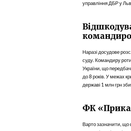
управління ДБР у Льв
Відшкодува
командир
Наразі досудове розс
суду. Командиру роти
України, що передбача
до 8 років. У межах 
державі 1 млн грн зби
ФК «Прика
Варто зазначити, що 